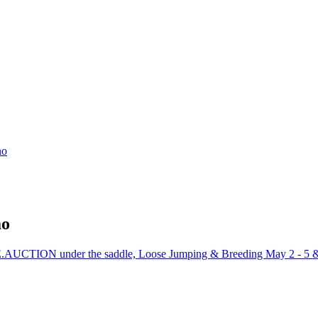
no
ão
CTION under the saddle, Loose Jumping & Breeding May 2 - 5 &