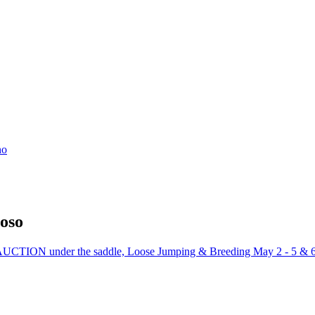
no
doso
TION under the saddle, Loose Jumping & Breeding May 2 - 5 & 