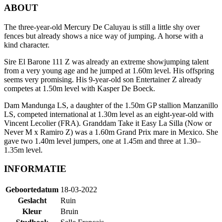
ABOUT
The three-year-old Mercury De Caluyau is still a little shy over
fences but already shows a nice way of jumping. A horse with a
kind character.
Sire El Barone 111 Z was already an extreme showjumping talent
from a very young age and he jumped at 1.60m level. His offspring
seems very promising. His 9-year-old son Entertainer Z already
competes at 1.50m level with Kasper De Boeck.
Dam Mandunga LS, a daughter of the 1.50m GP stallion Manzanillo
LS, competed international at 1.30m level as an eight-year-old with
Vincent Lecolier (FRA). Granddam Take it Easy La Silla (Now or
Never M x Ramiro Z) was a 1.60m Grand Prix mare in Mexico. She
gave two 1.40m level jumpers, one at 1.45m and three at 1.30–
1.35m level.
INFORMATIE
Geboortedatum
18-03-2022
Geslacht
Ruin
Kleur
Bruin